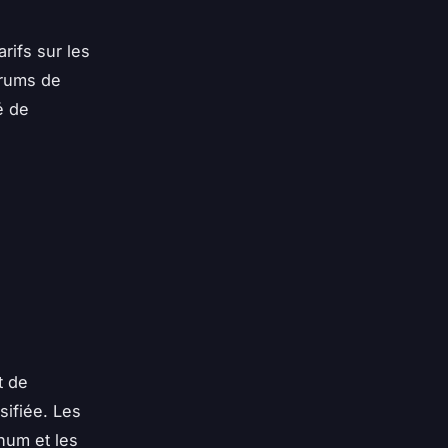
rifs sur les
orums de
é de
t de
sifiée. Les
rhum et les