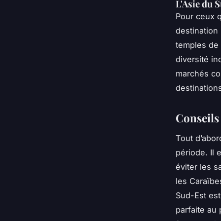
L'Asie du 
Pour ceux q
destination
temples de 
diversité i
marchés colo
destination
Conseils
Tout d’abor
période. Il 
éviter les 
les Caraïbe
Sud-Est est
parfaite au