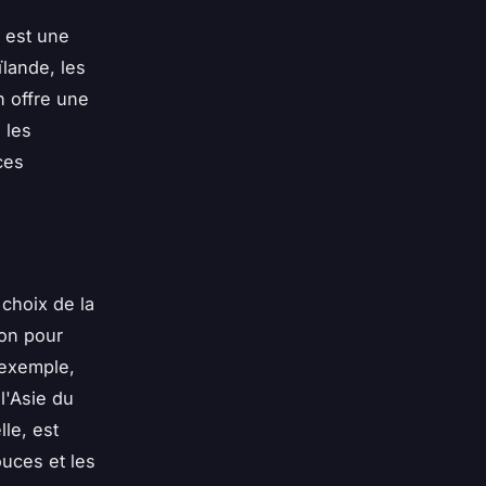
t est une
ïlande, les
n offre une
 les
ces
choix de la
ion pour
 exemple,
l'Asie du
le, est
ouces et les