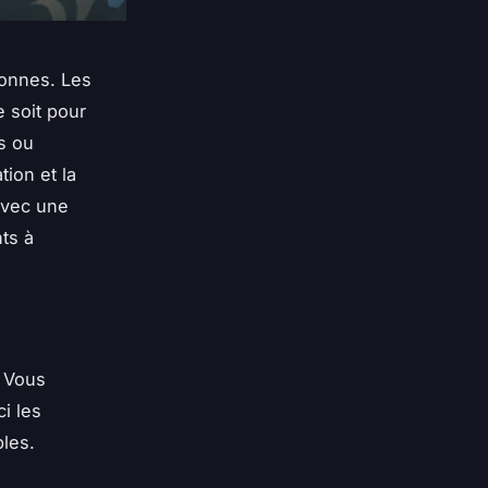
sonnes. Les
e soit pour
s ou
tion et la
 avec une
ts à
. Vous
ci les
bles.