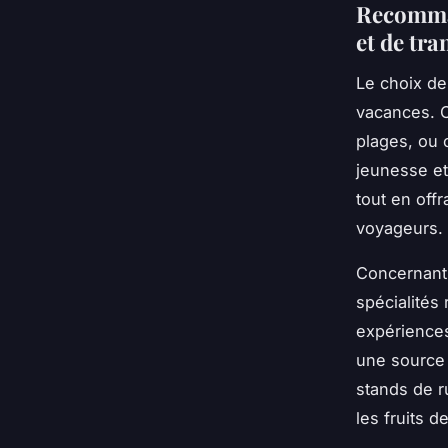
Recomman
et de tra
Le choix de
vacances. O
plages, ou 
jeunesse et
tout en off
voyageurs.
Concernant 
spécialités
expériences
une source 
stands de r
les fruits d