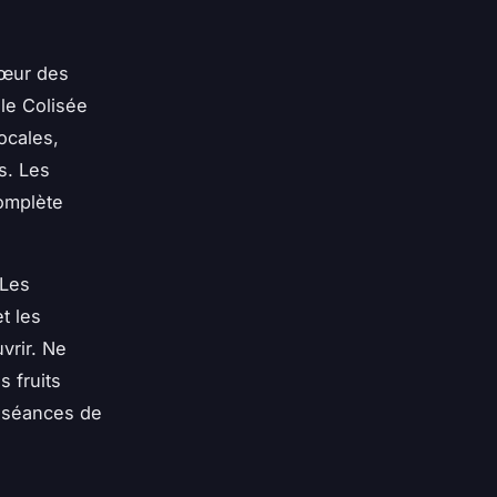
cœur des
 le Colisée
ocales,
s. Les
complète
 Les
t les
vrir. Ne
 fruits
s séances de