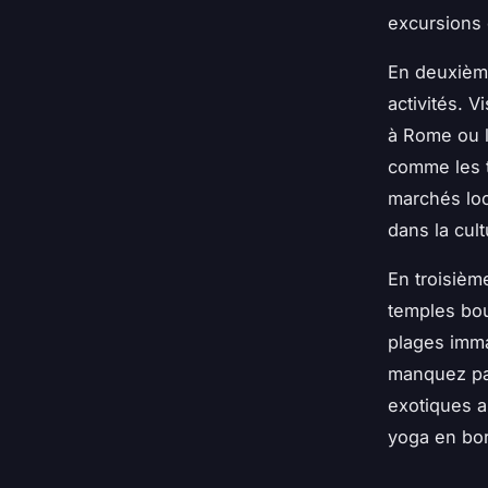
excursions 
En deuxième
activités. 
à Rome ou l
comme les t
marchés loc
dans la cult
En troisièm
temples bou
plages imma
manquez pas
exotiques a
yoga en bor