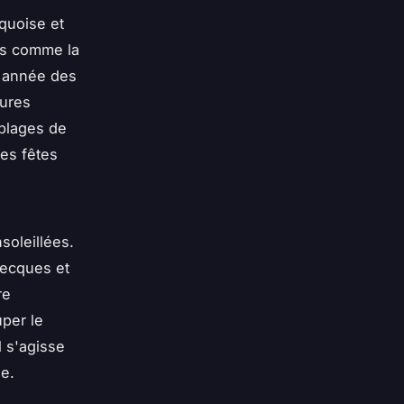
quoise et
ns comme la
e année des
tures
 plages de
es fêtes
soleillées.
recques et
re
uper le
 s'agisse
ie.