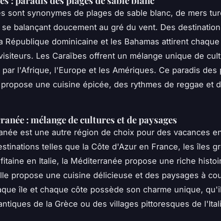
es : paradis des plages de sable blanc
s sont synonymes de plages de sable blanc, de mers tur
 se balançant doucement au gré du vent. Des destinatio
a République dominicaine et les Bahamas attirent chaqu
 visiteurs. Les Caraïbes offrent un mélange unique de cul
 par l'Afrique, l'Europe et les Amériques. Ce paradis des
 propose une cuisine épicée, des rythmes de reggae et d
ranée : mélange de cultures et de paysages
anée est une autre région de choix pour des vacances en
stinations telles que la Côte d'Azur en France, les îles g
fitaine en Italie, la Méditerranée propose une riche histoi
 Elle propose une cuisine délicieuse et des paysages à co
aque île et chaque côte possède son charme unique, qu'il
ntiques de la Grèce ou des villages pittoresques de l'Ital