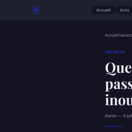
Accueil
Actu
Accueil
›
Vacan
VACANCE
Quel
pass
inou
Aaron — 4 jui