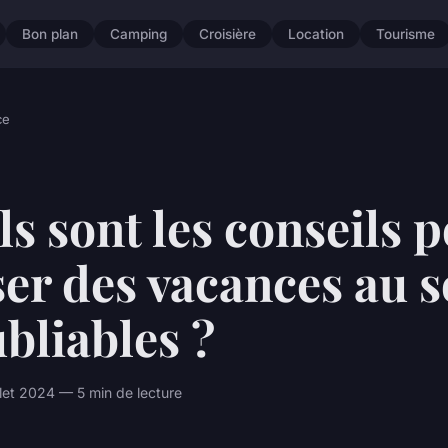
Bon plan
Camping
Croisière
Location
Tourisme
ce
s sont les conseils 
er des vacances au s
bliables ?
llet 2024 — 5 min de lecture