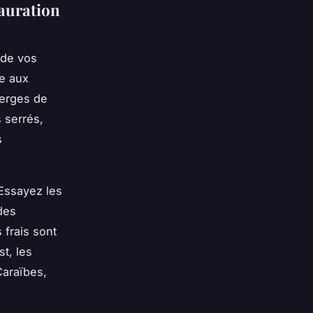
auration
 de vos
le aux
berges de
 serrés,
s
 Essayez les
des
 frais sont
t, les
Caraïbes,