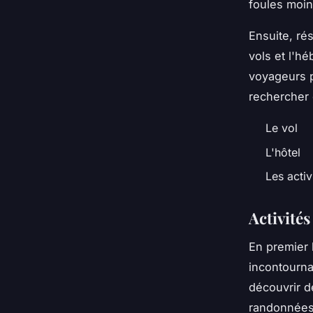
foules moi
Ensuite, rés
vols et l'h
voyageurs p
rechercher 
Le vol
L'hôtel
Les acti
Activité
En premier 
incontourna
découvrir de
randonnées 